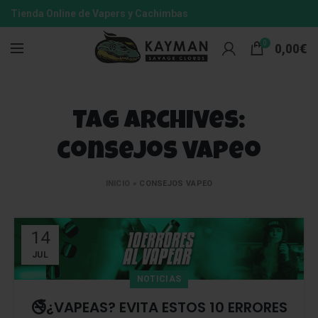
Tienda Online de Vapers y Cachimbas
0
0,00
€
Tag Archives:
consejos vapeo
INICIO
»
CONSEJOS VAPEO
14
JUL
NOTICIAS
🚭¿VAPEAS? EVITA ESTOS 10 ERRORES