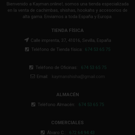
Bienvenido a Kayman.online!, somos una tienda especializada
en la venta de cachimbas, shishas, hookahs y accesorios de
alta gama. Enviamos a toda España y Europa.
TIENDA FÍSICA
Calle imprenta, 37, 41016, Sevilla, España
Teléfono de Tienda física:
674 53 65 75
Teléfono de Oficinas:
674 53 65 75
Email:
kaymanshisha@gmail.com
ALMACÉN
Teléfono Almacén:
674 53 65 75
COMERCIALES
Álvaro C.:
672 64 94 43