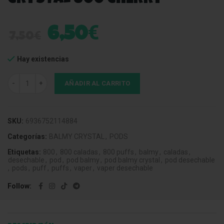
€
6,50
€
7,50
Hay existencias
Pod Desechable Balmy Crystal 800 Cherry cantidad
AÑADIR AL CARRITO
SKU:
6936752114884
Categorías:
BALMY CRYSTAL
,
PODS
Etiquetas:
800
,
800 caladas
,
800 puffs
,
balmy
,
caladas
,
desechable
,
pod
,
pod balmy
,
pod balmy crystal
,
pod desechable
,
pods
,
puff
,
puffs
,
vaper
,
vaper desechable
Follow