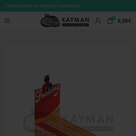
Tienda Online de Vapers y Cachimbas
0
0,00
€