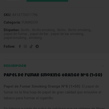
SKU:
8414775011796
Categoría:
FUMADOR
Etiquetas:
librillo
,
librillo smoking
,
librito
,
librito smoking
,
papel de fumar
,
papel de liar
,
papel de liar smoking
,
papel smoking
,
smoking
Follow
DESCRIPCIÓN
Papel de Fumar Smoking Orange Nº8 (1×50)
Papel de Fumar Smoking Orange Nº8 (1×50)
. El papel de
fumar es la fina hoja de papel de gran calidad que envuelve el
tabaco para formar el cigarrillo.
Se fabrica a partir de pulpa de celulosa que se obtiene de fibras