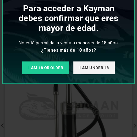
Para acceder a Kayman
PRODUCTOS RELACIONADOS
debes confirmar que eres
mayor de edad.
No está permitida la venta a menores de 18 años.
¿Tienes más de 18 años?
I AM 18 OR OLDER
I AM UNDER 18