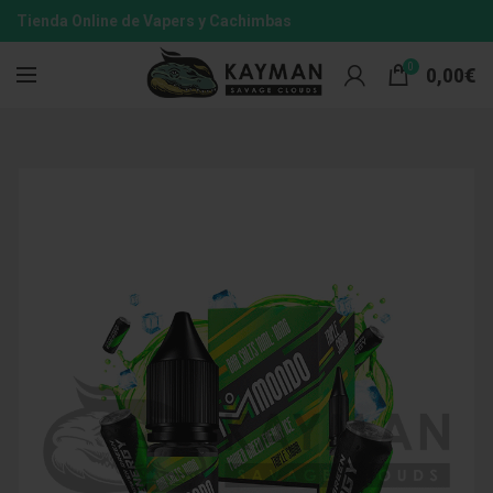
Tienda Online de Vapers y Cachimbas
0
0,00
€