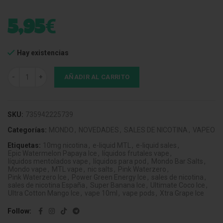
€
5,95
Hay existencias
Mondo Bar Salts Power Green Energy Ice 10mg 10ml cantidad
AÑADIR AL CARRITO
SKU:
735942225739
Categorías:
MONDO
,
NOVEDADES
,
SALES DE NICOTINA
,
VAPEO
Etiquetas:
10mg nicotina
,
e-liquid MTL
,
e-liquid sales
,
Epic Watermelon Papaya Ice
,
líquidos frutales vape
,
líquidos mentolados vape
,
líquidos para pod
,
Mondo Bar Salts
,
Mondo vape
,
MTL vape
,
nic salts
,
Pink Waterzero
,
Pink Waterzero Ice
,
Power Green Energy Ice
,
sales de nicotina
,
sales de nicotina España
,
Super Banana Ice
,
Ultimate Coco Ice
,
Ultra Cotton Mango Ice
,
vape 10ml
,
vape pods
,
Xtra Grape Ice
Follow