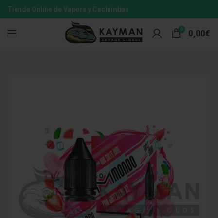
Tienda Online de Vapers y Cachimbas
0
0,00
€