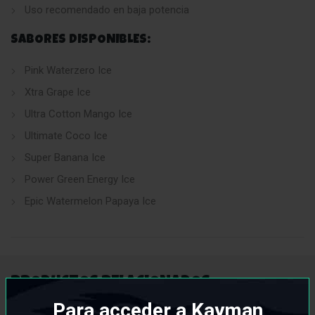
Uso recomendado en baja potencia
SABORES DISPONIBLES:
Pink Waterzero Ice
Xtra Grape Ice
Ultra Cotton Mango Ice
Ultimate Coco Ice
Super Banana Ice
Power Green Energy Ice
Epic Watermelon Papaya Ice
PRODUCTOS RELACIONADOS
Para acceder a Kayman