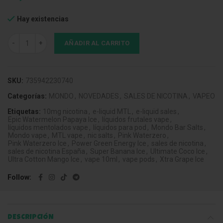
Hay existencias
Mondo Bar Salts Pink Waterzero Ice 10mg 10ml cantidad
AÑADIR AL CARRITO
SKU:
735942230740
Categorías:
MONDO
,
NOVEDADES
,
SALES DE NICOTINA
,
VAPEO
Etiquetas:
10mg nicotina
,
e-liquid MTL
,
e-liquid sales
,
Epic Watermelon Papaya Ice
,
líquidos frutales vape
,
líquidos mentolados vape
,
líquidos para pod
,
Mondo Bar Salts
,
Mondo vape
,
MTL vape
,
nic salts
,
Pink Waterzero
,
Pink Waterzero Ice
,
Power Green Energy Ice
,
sales de nicotina
,
sales de nicotina España
,
Super Banana Ice
,
Ultimate Coco Ice
,
Ultra Cotton Mango Ice
,
vape 10ml
,
vape pods
,
Xtra Grape Ice
Follow
DESCRIPCIÓN