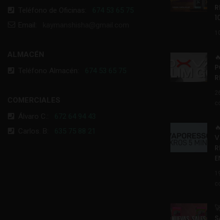
R
Teléfono de Oficinas:
674 53 65 75
1
Email:
kaymanshisha@gmail.com
1
ALMACÉN

P
Teléfono Almacén:
674 53 65 75
R
2
COMERCIALES
c
Álvaro C.:
672 64 94 43

Carlos. B:
635 75 88 21
V
R
E
1
c

S