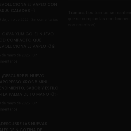
EVOLUCIONA EL VAPEO CON
0.000 CALADAS 💨
Tramos:
Los tramos se mantend
que se cumplan las condiciones 
0 de junio de 2025
Sin comentarios
con nosotros
)
 OXVA XLIM GO: EL NUEVO
OD COMPACTO QUE
EVOLUCIONA EL VAPEO 💨🔋
6 de mayo de 2025
Sin
omentarios
 ¡DESCUBRE EL NUEVO
APORESSO XROS 5 MINI!
ENDIMIENTO, SABOR Y ESTILO
N LA PALMA DE TU MANO 💨✨
9 de mayo de 2025
Sin
omentarios
DESCUBRE LAS NUEVAS
ALES DE NICOTINA DE