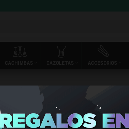
CACHIMBAS
CAZOLETAS
ACCESORIOS
»
»
MANGUERAS SILIC
INICIO
TIENDA
MANGUER
DORADO