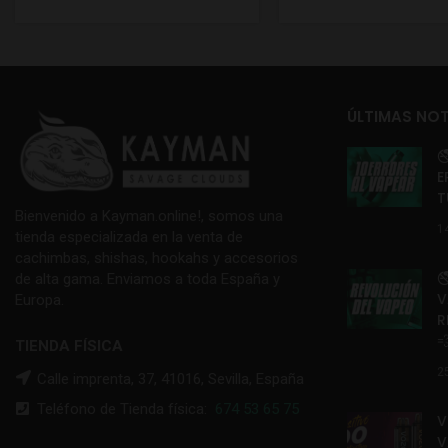
ÚLTIMAS NOT

E
T
Bienvenido a Kayman.online!, somos una
1
tienda especializada en la venta de
cachimbas, shishas, hookahs y accesorios

de alta gama. Enviamos a toda España y
V
Europa.
R

TIENDA FÍSICA
2
Calle imprenta, 37, 41016, Sevilla, España
Teléfono de Tienda física:
674 53 65 75
V
V