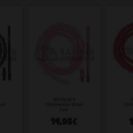
Manguera
ze
Chameleon Blaze
Cha
Pink
€
14,95