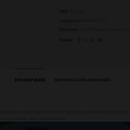
SKU:
400524
Categoría:
MANGUERAS
Etiquetas:
lisa
,
Manguera
,
manguera 
Follow
DESCRIPCIÓN
INFORMACIÓN ADICIONAL
señados específicamente para mejorar la experiencia de fumar shis
ad para soportar altas temperaturas
.