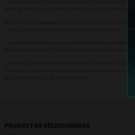
Las mangueras de silicona para cachimba son ideales para los aman
sabor del humo, lo que permite disfrutar de una experiencia de fu
Además, estas
mangueras
ofrecen una flexibilidad excepcional, 
fumar, permitiendo disfrutar de la shisha sin restricciones.
Las mangueras de silicona para cachimba también son fáciles de li
después de cada uso. Esto garantiza una higiene adecuada y una
En resumen, las mangueras de silicona para cachimba son productos
convierten en una elección popular entre los aficionados a la shi
de fumar placentera y sin complicaciones.
PRODUCTOS RELACIONADOS