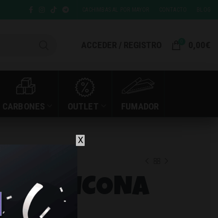
CACHIMBAS AL POR MAYOR
CONTACTO
BLOG
0
ACCEDER / REGISTRO
0,00
€
CARBONES
OUTLET
FUMADOR
X
ONA DORADO
AS SILICONA