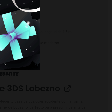
y muy manejable. Tiene una longitud de 1,5 m.
lamativos y le dan un toque moderno.
RESARTE
e 3DS Lobezno
oteger tu base de cualquier accidente con la forma
perhéroe Lobezno, perfecto para presumir delante de