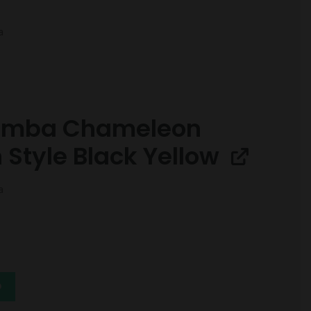
a
imba Chameleon
 Style Black Yellow
a
O