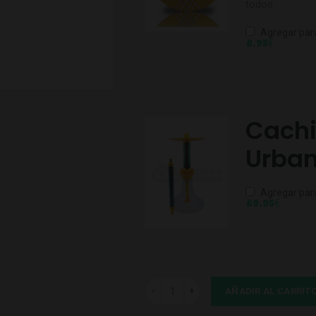
todos.
Agregar par
€
8,95
Cach
Urban
Agregar par
€
69,95
Mangueras Silicona Dorado cantidad
AÑADIR AL CARRIT