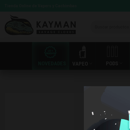
Tienda Online de Vapers y Cachimbas
NOVEDADES
PODS
VAPEO