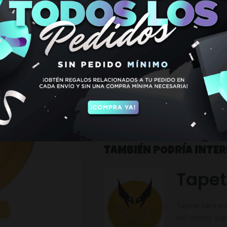
€
8,95
Manguera de silicona, fácil de lavar 
Los colores de la silicona son muy l
Disponible en varios colores.
Hay existencias
TAMBIÉN PODRÍA INTE
Tapet
Tapete para pr
del icónico su