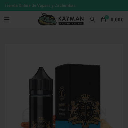
Tienda Online de Vapers y Cachimbas
0
0,00
€