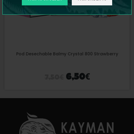
Pod Desechable Balmy Crystal 800 Strawberry
€
€
6,50
7,50