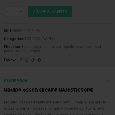
Liquido Ossen Creamy Majestic 50ml cantidad
AÑADIR AL CARRITO
SKU:
9555920503458
Categorías:
LIQUIDOS
,
VAPEO
Etiquetas:
liquido
,
liquido para pod
,
liquido para vaper
,
pod
,
pod recargable
,
vaper
Follow
DESCRIPCIÓN
Liquido Ossen Creamy Majestic 50ml
Liquido Ossen Creamy Majestic 50ml
. Imagina una galleta
exquisitamente horneada, dorada y crujiente por fuera, pero
suave y tierna por dentro. Ahora, agrega a esta imagen una