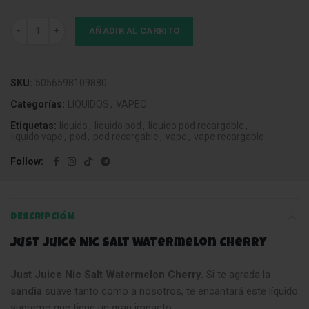
Líquido Just Juice Watermelon Cherry 50/50 0mg 10ml cantidad
AÑADIR AL CARRITO
SKU:
5056598109880
Categorías:
LIQUIDOS
,
VAPEO
Etiquetas:
liquido
,
liquido pod
,
liquido pod recargable
,
liquido vape
,
pod
,
pod recargable
,
vape
,
vape recargable
Follow
DESCRIPCIÓN
Just Juice Nic Salt Watermelon Cherry
Just Juice Nic Salt Watermelon Cherry.
Si te agrada la
sandia
suave tanto como a nosotros, te encantará este líquido
supremo que tiene un gran impacto
.