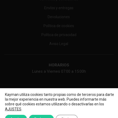
Envíos y entregas
Devoluciones
Política de cookies
Política de privacidad
Aviso Legal
HORARIOS
Lunes a Viernes 07:00 a 15:00h
KAYMAN ONLINE, SL
2026 Web diseñada por
Diseño web
Kayman utiliza cookies tanto propias como de terceros para darte
la mejor experiencia en nuestra web. Puedes informarte más
sobre qué cookies estamos utilizando o desactivarlas en los
.
AJUSTES
O llámanos al: 955 185 050 / 674 536 575