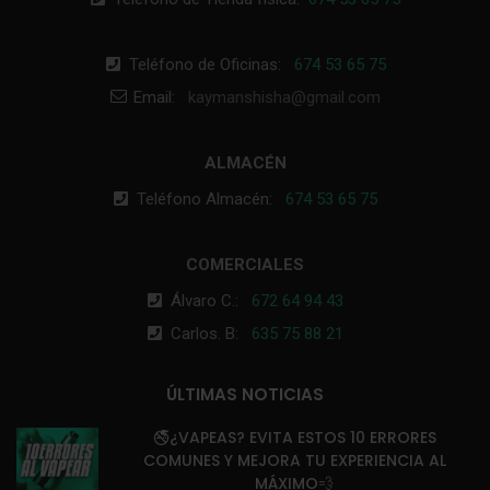
Teléfono de Oficinas:
674 53 65 75
Email:
kaymanshisha@gmail.com
ALMACÉN
Teléfono Almacén:
674 53 65 75
COMERCIALES
Álvaro C.:
672 64 94 43
Carlos. B:
635 75 88 21
ÚLTIMAS NOTICIAS
🚭¿VAPEAS? EVITA ESTOS 10 ERRORES
COMUNES Y MEJORA TU EXPERIENCIA AL
MÁXIMO💨