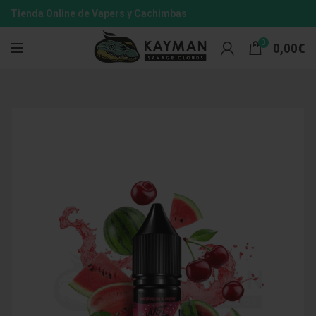
Tienda Online de Vapers y Cachimbas
0
0,00
€