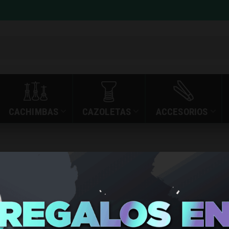
CACHIMBAS
CAZOLETAS
ACCESORIOS
»
»
JUST JUICE NIC S
INICIO
TIENDA
JUST JUIC
SALT CIT