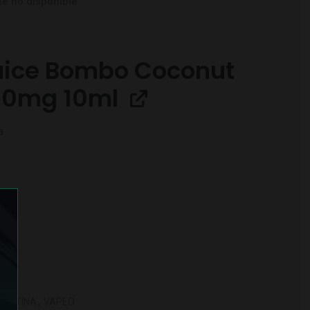
e no disponible
uice Bombo Coconut
10mg 10ml
a
 11mg 10ml cantidad
O
NICOTINA
,
VAPEO