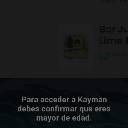
Temporalment
Bar J
Lime 
Agregar par
€
5,95
Just Juice Nic Salt Citron Coconut Ice
AÑADIR AL CARRIT
Para acceder a Kayman
debes confirmar que eres
mayor de edad.
SKU:
5056168893591
Categorías:
JUST JUICE
,
SALES DE 