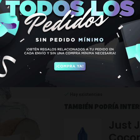
COCONUT 
10ML
€
7,50
El líquido
Citron Coconut
de
Just J
un toque helado de fondo que se conv
Hay existencias
TAMBIÉN PODRÍA INTE
Just J
Cocon