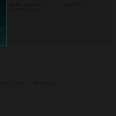
 juice
,
liquido
,
liquido 5mg
,
liquido pod
,
liquido pods
,
ido vapes
,
vape
,
vapes
 convertirá en tu sabor favorito
.