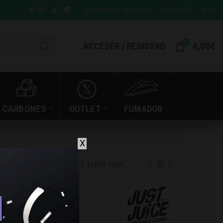
CACHIMBAS AL POR MAYOR
CONTACTO
BLOG
0
ACCEDER / REGISTRO
0,00
€
CARBONES
OUTLET
FUMADOR
X
ALT CITRON COCONUT ICE 11MG 10ML
E NIC
RON