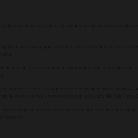
cen una experiencia de vapeo refrescante y tropical. Esta mezcla com
ansporta a una playa paradisíaca con sabores exóticos y refrescantes
otina.
as de Just Juice. Cada bocanada te sorprenderá con la combinación eq
s.
implemente desees disfrutar de una mezcla de sabores exquisita, Jus
ia de vapeo intensa y satisfactoria con Just Juice Nic Salt Citron 
e vapeo veraniega y refrescante que no podrás resistir. Cada calada te
a inhalación.