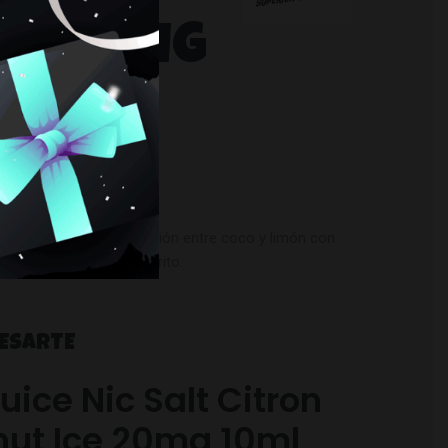
ICE 11MG
uice Nic Salt
es una fusión entre coco y limón con
ertirá en tu sabor favorito.
RESARTE
uice Nic Salt Citron
ut Ice 20mg 10ml