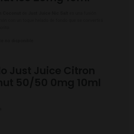
n Coconut
de
Just Juice Nic Salt
es una fusión
imón con un toque helado de fondo que se convertirá
orito.
e no disponible
do Just Juice Citron
ut 50/50 0mg 10ml
a