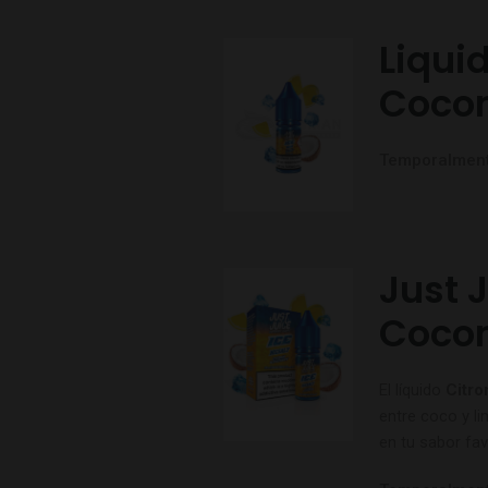
Liqui
Cocon
Temporalment
Just J
Cocon
El líquido
Citro
entre coco y l
en tu sabor fav