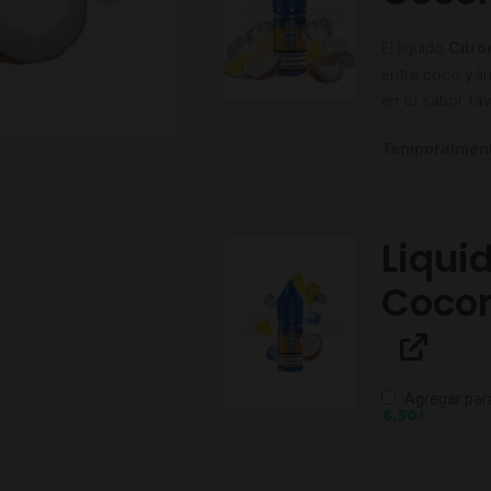
El líquido
Citro
entre coco y l
en tu sabor fav
Temporalment
Liqui
Cocon
Agregar par
€
6,50