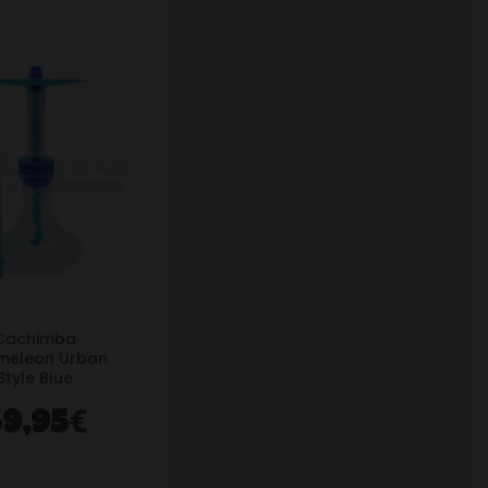
Cachimba
meleon Urban
Style Blue
€
9,95