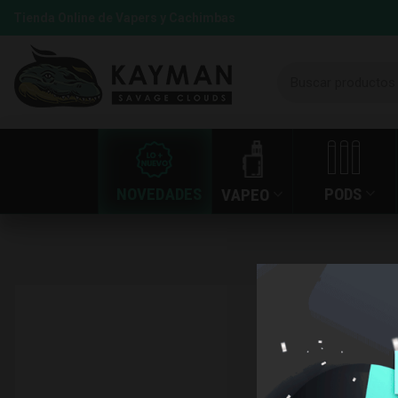
Tienda Online de Vapers y Cachimbas
NOVEDADES
PODS
VAPEO