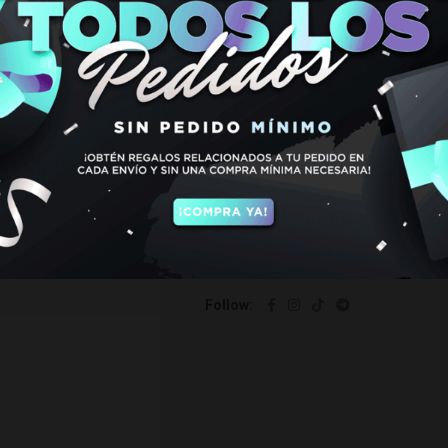
€
59,95
Sin existencias
SKU:
5000153
Categorías:
CACHIMBAS
,
ZAR
Etiquetas:
cachimba
,
cachimba zar
,
hookah zar rasputin
,
zar
,
zar rasputi
Follow