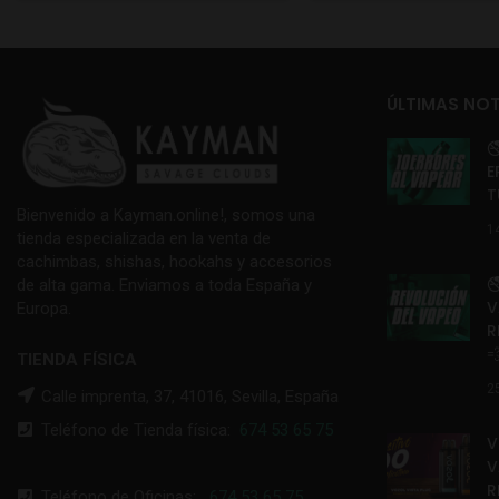
ÚLTIMAS NOT

E
T
Bienvenido a Kayman.online!, somos una
1
tienda especializada en la venta de
cachimbas, shishas, hookahs y accesorios

de alta gama. Enviamos a toda España y
V
Europa.
R

TIENDA FÍSICA
2
Calle imprenta, 37, 41016, Sevilla, España
Teléfono de Tienda física:
674 53 65 75
V
V
R
Teléfono de Oficinas:
674 53 65 75