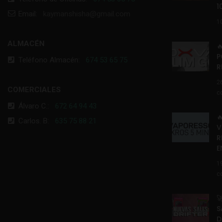
1
Email:
kaymanshisha@gmail.com
1
ALMACÉN

P
Teléfono Almacén:
674 53 65 75
R
2
COMERCIALES
c
Álvaro C.:
672 64 94 43

Carlos. B:
635 75 88 21
V
R
E
1
c

S
D