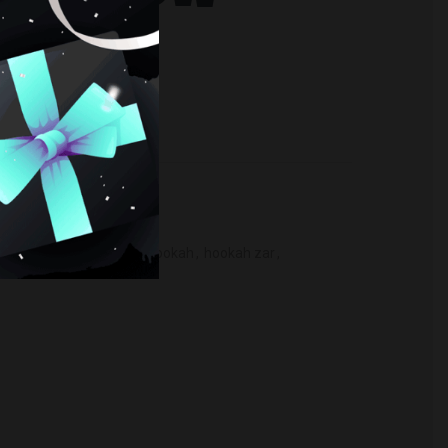
cachimba zar rasputin
,
hookah
,
hookah zar
,
n