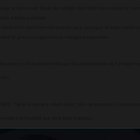
 purgar, el humo sale desde las rendijas del mástil hacia arriba de fo
ativo tratado y pintado.
fácilmente cierra herméticamente para conseguir el mejor rendimie
sidad de goma ni enganches de manguera especiales.
 medio y de anchura media que da una sensación de fumada muy
sión .
 . Tanto la cámara, mástil, plato, tubo de inmersión y conexiones
humedad y la facilidad que tiene para limpiarse
.
ndo se enjuague la cachimba tras cada uso y se utilicen los artícul