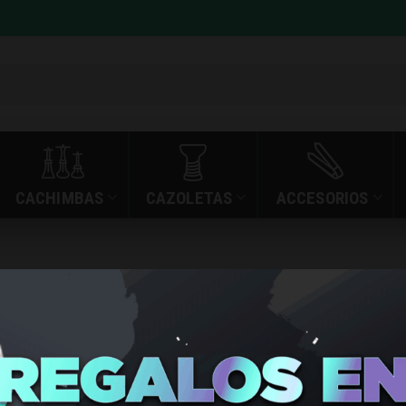
CACHIMBAS
CAZOLETAS
ACCESORIOS
»
»
CACHIMBA ZAR RA
INICIO
TIENDA
CACHIMBA
RASPUTI