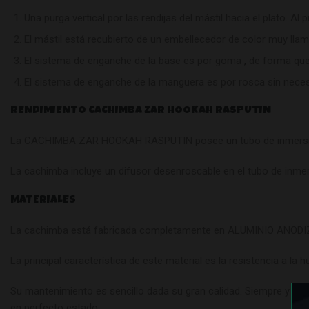
Una purga vertical por las rendijas del mástil hacia el plato. Al
El mástil está recubierto de un embellecedor de color muy llam
El sistema de enganche de la base es por goma
,
de forma que 
El sistema de enganche de la manguera es por rosca sin nece
RENDIMIENTO CACHIMBA ZAR HOOKAH RASPUTIN
La CACHIMBA ZAR HOOKAH RASPUTIN posee un tubo de inmersión
La cachimba incluye un difusor desenroscable en el tubo de inmer
MATERIALES
La cachimba está fabricada completamente en ALUMINIO ANODIZADO
La principal característica de este material es la resistencia a la 
Su mantenimiento es sencillo dada su gran calidad. Siempre y cua
en perfecto estado.