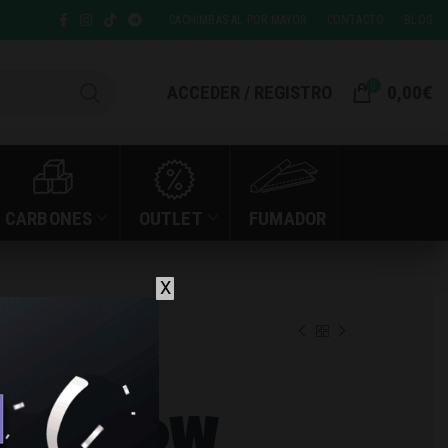
CACHIMBAS AL POR MAYOR
CONTACTO
BLOG
0
ACCEDER / REGISTRO
0,00
€
CARBONES
OUTLET
FUMADOR
X
SPUTIN YELLOW
 ZAR
N YELLOW