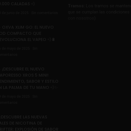
0.000 CALADAS 💨
Tramos:
Los tramos se mantend
que se cumplan las condiciones 
0 de junio de 2025
Sin comentarios
con nosotros
)
 OXVA XLIM GO: EL NUEVO
OD COMPACTO QUE
EVOLUCIONA EL VAPEO 💨🔋
6 de mayo de 2025
Sin
omentarios
 ¡DESCUBRE EL NUEVO
APORESSO XROS 5 MINI!
ENDIMIENTO, SABOR Y ESTILO
N LA PALMA DE TU MANO 💨✨
9 de mayo de 2025
Sin
omentarios
DESCUBRE LAS NUEVAS
ALES DE NICOTINA DE
RIFTER: EXPLOSIÓN DE SABOR