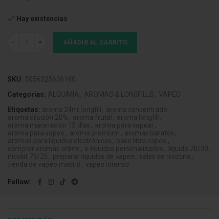
Hay existencias
Aroma LongFill Drifter Watermelon Ice 24ml cantidad
AÑADIR AL CARRITO
SKU:
5056325636160
Categorías:
ALQUIMIA
,
AROMAS & LONGFILLS
,
VAPEO
Etiquetas:
aroma 24ml longfill
,
aroma concentrado
,
aroma dilución 20%
,
aroma frutal
,
aroma longfill
,
aroma maceración 15 días
,
aroma para vapear
,
aroma para vapeo
,
aroma premium
,
aromas baratos
,
aromas para líquidos electrónicos
,
base libre vapeo
,
comprar aromas online
,
e-líquidos personalizados
,
líquido 70/30
,
nicokit 75/25
,
preparar líquidos de vapeo
,
sales de nicotina
,
tienda de vapeo madrid
,
vapeo intenso
Follow