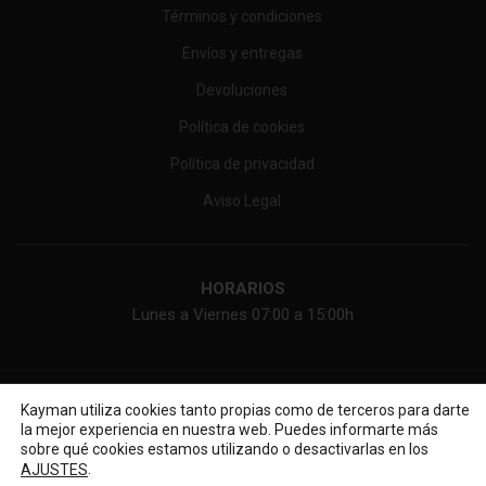
Términos y condiciones
Envíos y entregas
Devoluciones
Política de cookies
Política de privacidad
Aviso Legal
HORARIOS
Lunes a Viernes 07:00 a 15:00h
KAYMAN ONLINE, SL
2026 Web diseñada por
Diseño web
Kayman utiliza cookies tanto propias como de terceros para darte
la mejor experiencia en nuestra web. Puedes informarte más
sobre qué cookies estamos utilizando o desactivarlas en los
.
AJUSTES