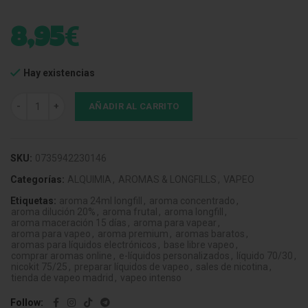
€
8,95
Hay existencias
Aroma LongFill Bombo Bar Juice Melon Mint Ice 12ml cantidad
AÑADIR AL CARRITO
SKU:
0735942230146
Categorías:
ALQUIMIA
,
AROMAS & LONGFILLS
,
VAPEO
Etiquetas:
aroma 24ml longfill
,
aroma concentrado
,
aroma dilución 20%
,
aroma frutal
,
aroma longfill
,
aroma maceración 15 días
,
aroma para vapear
,
aroma para vapeo
,
aroma premium
,
aromas baratos
,
aromas para líquidos electrónicos
,
base libre vapeo
,
comprar aromas online
,
e-líquidos personalizados
,
líquido 70/30
,
nicokit 75/25
,
preparar líquidos de vapeo
,
sales de nicotina
,
tienda de vapeo madrid
,
vapeo intenso
Follow