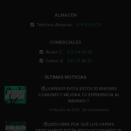
ALMACÉN
Teléfono Almacén:
674 53 65 75
COMERCIALES
Álvaro C.:
672 64 94 43
Carlos. B:
635 75 88 21
ÚLTIMAS NOTICIAS
🚭¿VAPEAS? EVITA ESTOS 10 ERRORES
COMUNES Y MEJORA TU EXPERIENCIA AL
MÁXIMO💨
14 de julio de 2025
Sin comentarios
🚭¡DESCUBRE POR QUÉ LOS VAPERS
DESECHABLES ESTÁN REVOLUCIONANDO EL